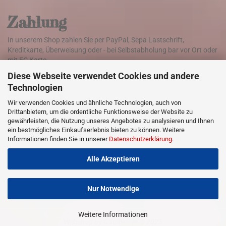
Zahlung
In unserem Shop zahlen Sie per PayPal, Sepa Lastschrift,
Kreditkarte, Überweisung oder - bei Selbstabholung bar vor Ort oder
mit EC Karte.
Diese Webseite verwendet Cookies und andere
Technologien
Versand
Wir verwenden Cookies und ähnliche Technologien, auch von
Drittanbietern, um die ordentliche Funktionsweise der Website zu
Die Lieferung der Ware erfolgt weltweit mit DHL
gewährleisten, die Nutzung unseres Angebotes zu analysieren und Ihnen
ein bestmögliches Einkaufserlebnis bieten zu können. Weitere
Informationen finden Sie in unserer
Datenschutzerklärung
.
Klicken Sie hier für Informationen zu den Versandkosten
Alle Akzeptieren
Nur Notwendige
Weitere Informationen
Webshop
by Gambio.de © 2023