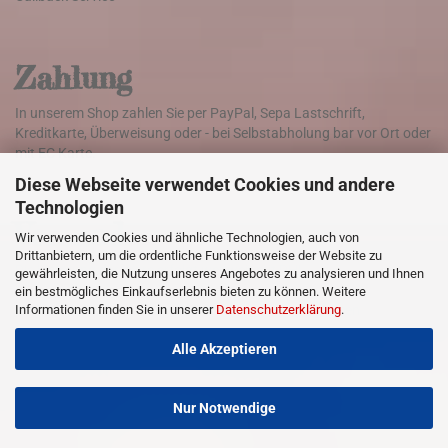
Zahlung
In unserem Shop zahlen Sie per PayPal, Sepa Lastschrift,
Kreditkarte, Überweisung oder - bei Selbstabholung bar vor Ort oder
mit EC Karte.
Diese Webseite verwendet Cookies und andere
Technologien
Versand
Wir verwenden Cookies und ähnliche Technologien, auch von
Drittanbietern, um die ordentliche Funktionsweise der Website zu
Die Lieferung der Ware erfolgt weltweit mit DHL
gewährleisten, die Nutzung unseres Angebotes zu analysieren und Ihnen
ein bestmögliches Einkaufserlebnis bieten zu können. Weitere
Informationen finden Sie in unserer
Datenschutzerklärung
.
Klicken Sie hier für Informationen zu den Versandkosten
Alle Akzeptieren
Nur Notwendige