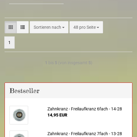
Sortieren nach
48 pro Seite
1
1
bis
5
(von insgesamt
5
)
Bestseller
Zahnkranz - Freilaufkranz 6fach - 14-28
14,95 EUR
Zahnkranz - Freilaufkranz 7fach - 13-28