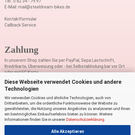
Tel.: 0 82 34 - 79 97
E-Mail: mail@steeldream-bikes.de
Kontaktformular
Callback Service
Zahlung
In unserem Shop zahlen Sie per PayPal, Sepa Lastschrift,
Kreditkarte, Überweisung oder - bei Selbstabholung bar vor Ort
oder mit EC Karte.
Diese Webseite verwendet Cookies und andere
Technologien
Versand
Wir verwenden Cookies und ähnliche Technologien, auch von
Drittanbietern, um die ordentliche Funktionsweise der Website zu
Die Lieferung der Ware erfolgt weltweit mit DHL
gewährleisten, die Nutzung unseres Angebotes zu analysieren und Ihnen
ein bestmögliches Einkaufserlebnis bieten zu können. Weitere
Informationen finden Sie in unserer
Datenschutzerklärung
.
Klicken Sie hier für Informationen zu den Versandkosten
Alle Akzeptieren