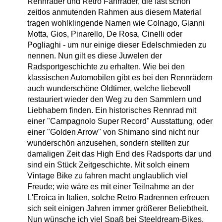
Rennräder und Retro Fahrräder, die fast schon
zeitlos anmutenden Rahmen aus diesem Material
tragen wohlklingende Namen wie Colnago, Gianni
Motta, Gios, Pinarello, De Rosa, Cinelli oder
Pogliaghi - um nur einige dieser Edelschmieden zu
nennen. Nun gilt es diese Juwelen der
Radsportgeschichte zu erhalten. Wie bei den
klassischen Automobilen gibt es bei den Rennrädern
auch wunderschöne Oldtimer, welche liebevoll
restauriert wieder den Weg zu den Sammlern und
Liebhabern finden. Ein historisches Rennrad mit
einer "Campagnolo Super Record" Ausstattung, oder
einer "Golden Arrow" von Shimano sind nicht nur
wunderschön anzusehen, sondern stellten zur
damaligen Zeit das High End des Radsports dar und
sind ein Stück Zeitgeschichte. Mit solch einem
Vintage Bike zu fahren macht unglaublich viel
Freude; wie wäre es mit einer Teilnahme an der
L'Eroica in Italien, solche Retro Radrennen erfreuen
sich seit einigen Jahren immer größerer Beliebtheit.
Nun wünsche ich viel Spaß bei Steeldream-Bikes.