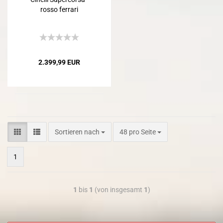
rosso ferrari
2.399,99 EUR
Sortieren nach
48 pro Seite
1
1
bis
1
(von insgesamt
1
)