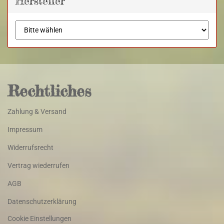
Hersteller
Rechtliches
Zahlung & Versand
Impressum
Widerrufsrecht
Vertrag wiederrufen
AGB
Datenschutzerklärung
Cookie Einstellungen