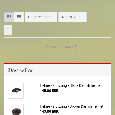
Sortieren nach
48 pro Seite
1
1
bis
7
(von insgesamt
7
)
Bestseller
Helme - Sturzring - Black Danish helmet
145,00 EUR
Helme - Sturzring - Brown Danish helmet
145,00 EUR