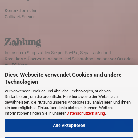
Kontaktformular
Callback Service
Zahlung
In unserem Shop zahlen Sie per PayPal, Sepa Lastschrift,
Kreditkarte, Überweisung oder - bei Selbstabholung bar vor Ort oder
mit EC Karte.
Diese Webseite verwendet Cookies und andere
Technologien
Versand
Wir verwenden Cookies und ähnliche Technologien, auch von
Drittanbietern, um die ordentliche Funktionsweise der Website zu
Die Lieferung der Ware erfolgt weltweit mit DHL
gewährleisten, die Nutzung unseres Angebotes zu analysieren und Ihnen
ein bestmögliches Einkaufserlebnis bieten zu können. Weitere
Informationen finden Sie in unserer
Datenschutzerklärung
.
Klicken Sie hier für Informationen zu den Versandkosten
Alle Akzeptieren