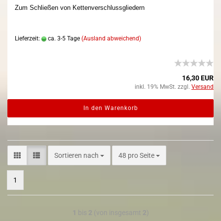
Zum Schließen von Kettenverschlussgliedern
Lieferzeit:
ca. 3-5 Tage
(Ausland abweichend)
16,30 EUR
inkl. 19% MwSt. zzgl.
Versand
In den Warenkorb
Sortieren nach
48 pro Seite
1
1
bis
2
(von insgesamt
2
)