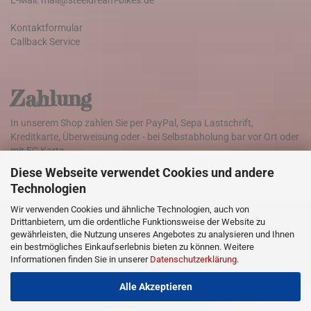
E-Mail: mail@steeldream-bikes.de
Kontaktformular
Callback Service
Zahlung
In unserem Shop zahlen Sie per PayPal, Sepa Lastschrift,
Kreditkarte, Überweisung oder - bei Selbstabholung bar vor Ort oder
mit EC Karte.
Diese Webseite verwendet Cookies und andere
Technologien
Versand
Wir verwenden Cookies und ähnliche Technologien, auch von
Drittanbietern, um die ordentliche Funktionsweise der Website zu
Die Lieferung der Ware erfolgt weltweit mit DHL
gewährleisten, die Nutzung unseres Angebotes zu analysieren und Ihnen
ein bestmögliches Einkaufserlebnis bieten zu können. Weitere
Informationen finden Sie in unserer
Datenschutzerklärung
.
Klicken Sie hier für Informationen zu den Versandkosten
Alle Akzeptieren