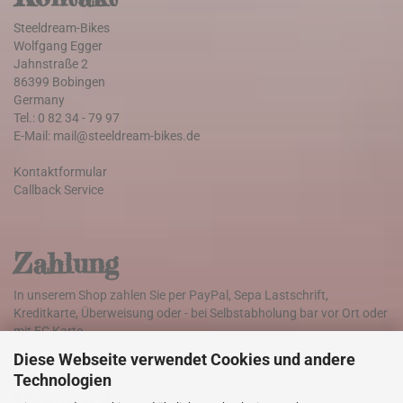
Steeldream-Bikes
Wolfgang Egger
Jahnstraße 2
86399 Bobingen
Germany
Tel.: 0 82 34 - 79 97
E-Mail: mail@steeldream-bikes.de
Kontaktformular
Callback Service
Zahlung
In unserem Shop zahlen Sie per PayPal, Sepa Lastschrift,
Kreditkarte, Überweisung oder - bei Selbstabholung bar vor Ort oder
mit EC Karte.
Diese Webseite verwendet Cookies und andere
Technologien