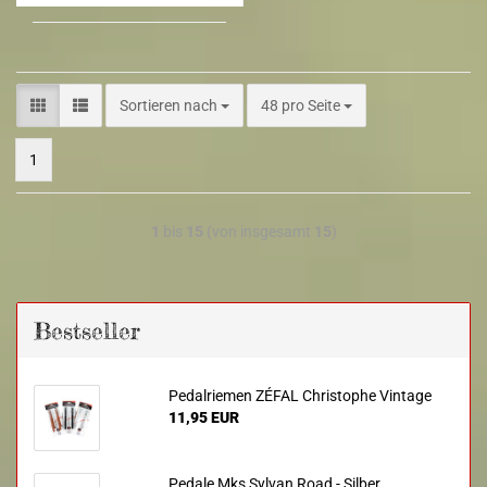
Sortieren nach
48 pro Seite
1
1
bis
15
(von insgesamt
15
)
Bestseller
Pedalriemen ZÉFAL Christophe Vintage
11,95 EUR
Pedale Mks Sylvan Road - Silber