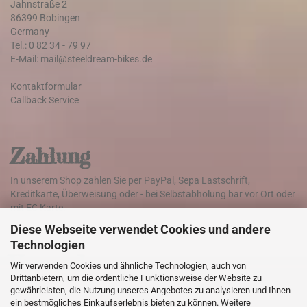
Jahnstraße 2
86399 Bobingen
Germany
Tel.: 0 82 34 - 79 97
E-Mail: mail@steeldream-bikes.de
Kontaktformular
Callback Service
Zahlung
In unserem Shop zahlen Sie per PayPal, Sepa Lastschrift,
Kreditkarte, Überweisung oder - bei Selbstabholung bar vor Ort oder
mit EC Karte.
Diese Webseite verwendet Cookies und andere
Technologien
Versand
Wir verwenden Cookies und ähnliche Technologien, auch von
Drittanbietern, um die ordentliche Funktionsweise der Website zu
Die Lieferung der Ware erfolgt weltweit mit DHL
gewährleisten, die Nutzung unseres Angebotes zu analysieren und Ihnen
ein bestmögliches Einkaufserlebnis bieten zu können. Weitere