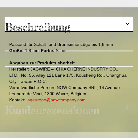
Beschreibung
Passend für Schalt- und Bremsinnenzüge bis 1,8 mm
Größe:
1,8 mm
Farbe:
Silber
Angaben zur Produktsicherheit
Hersteller:
JAGWIRE – CHIA CHERNE INDUSTRY CO.,
LTD., No. 55, Alley 121 Lane 175, Kousheng Rd., Changhua
City, Taiwan R.O.C.
Verantwortliche Person:
NOW Company SRL, 14 Avenue
Leonard de Vinci, 1300 Wavre, Belgium
Kontakt:
jageurope@nowcompany.com
Kundenrezensionen