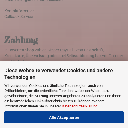
Kontaktformular
Callback Service
Zahlung
In unserem Shop zahlen Sie per PayPal, Sepa Lastschrift,
Kreditkarte, Überweisung oder - bei Selbstabholung bar vor Ort oder
mit EC Karte.
Diese Webseite verwendet Cookies und andere
Technologien
Versand
Wir verwenden Cookies und ähnliche Technologien, auch von
Drittanbietern, um die ordentliche Funktionsweise der Website zu
Die Lieferung der Ware erfolgt weltweit mit DHL
gewährleisten, die Nutzung unseres Angebotes zu analysieren und Ihnen
ein bestmögliches Einkaufserlebnis bieten zu können. Weitere
Informationen finden Sie in unserer
Datenschutzerklärung
.
Klicken Sie hier für Informationen zu den Versandkosten
Alle Akzeptieren