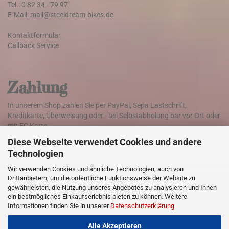
Tel.: 0 82 34 - 79 97
E-Mail: mail@steeldream-bikes.de
Kontaktformular
Callback Service
Zahlung
In unserem Shop zahlen Sie per PayPal, Sepa Lastschrift,
Kreditkarte, Überweisung oder - bei Selbstabholung bar vor Ort oder
mit EC Karte.
Diese Webseite verwendet Cookies und andere
Technologien
Versand
Wir verwenden Cookies und ähnliche Technologien, auch von
Drittanbietern, um die ordentliche Funktionsweise der Website zu
Die Lieferung der Ware erfolgt weltweit mit DHL
gewährleisten, die Nutzung unseres Angebotes zu analysieren und Ihnen
ein bestmögliches Einkaufserlebnis bieten zu können. Weitere
Informationen finden Sie in unserer
Datenschutzerklärung
.
Klicken Sie hier für Informationen zu den Versandkosten
Alle Akzeptieren